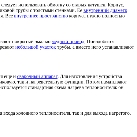
следует использовать обмотку со старых катушек. Корпус,
иковой трубы с толстыми стенками. Ее
внутренний диаметр
ля. Все
внутреннее пространство
корпуса нужно полностью
тывают покрытый эмалью
медный провод
. Понадобится
ырезают
небольшой участок
трубы, а вместо него устанавливают
ся еще и
сварочный аппарат
. Для изготовления устройства
дниковую, так и нагревательную функции. Потом наматывают
 используется стандартная схема нагрева теплоносителя: он
 входа холодного теплоносителя, так и для выхода нагретого.