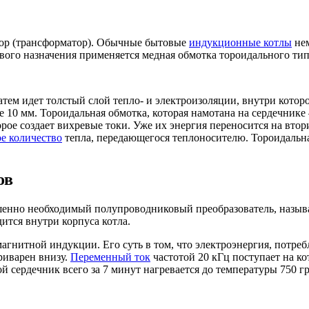
ктор (трансформатор). Обычные бытовые
индукционные котлы
нем
ого назначения применяется медная обмотка тороидального тип
тем идет толстый слой тепло- и электроизоляции, внутри которо
е 10 мм. Тороидальная обмотка, которая намотана на сердечник
орое создает вихревые токи. Уже их энергия переносится на вто
е количество
тепла, передающегося теплоносителю. Тороидальна
ов
ршенно необходимый полупроводниковый преобразователь, назы
ится внутри корпуса котла.
гнитной индукции. Его суть в том, что электроэнергия, потребл
риварен внизу.
Переменный ток
частотой 20 кГц поступает на ко
й сердечник всего за 7 минут нагревается до температуры 750 г