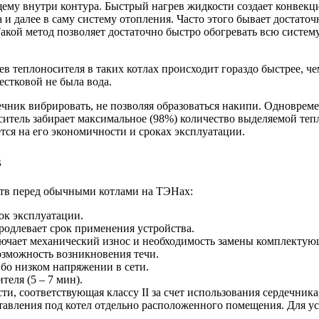
му внутри контура. Быстрый нагрев жидкости создает конвекци
 и далее в саму систему отопления. Часто этого бывает достато
кой метод позволяет достаточно быстро обогревать всю систем
теплоносителя в таких котлах происходит гораздо быстрее, чем
естковой не была вода.
чник вибрировать, не позволяя образоваться накипи. Одноврем
ситель забирает максимальное (98%) количество выделяемой теп
ся на его экономичности и сроках эксплуатации.
в
тв перед обычными котлами на ТЭНах:
ок эксплуатации.
родлевает срок применения устройства.
лючает механический износ и необходимость замены комплектую
озможность возникновения течи.
бо низком напряжении в сети.
еля (5 – 7 мин).
ти, соответствующая классу II за счет использования сердечник
тавления под котел отдельно расположенного помещения. Для у