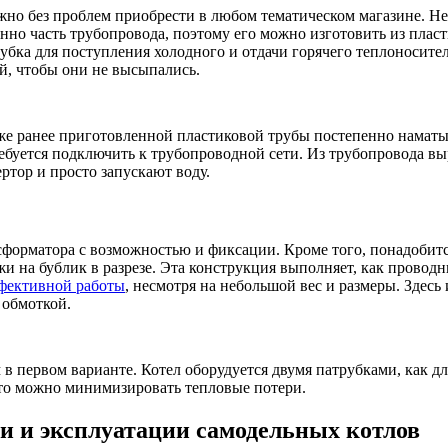
но без проблем приобрести в любом тематическом магазине. Не 
о часть трубопровода, поэтому его можно изготовить из пласт
убка для поступления холодного и отдачи горячего теплоносите
й, чтобы они не высыпались.
же ранее приготовленной пластиковой трубы постепенно нама
ебуется подключить к трубопроводной сети. Из трубопровода в
тор и просто запускают воду.
сформатора с возможностью и фиксации. Кроме того, понадобит
жи на бублик в разрезе. Эта конструкция выполняет, как прово
фективной работы
, несмотря на небольшой вес и размеры. Здесь
 обмоткой.
в первом варианте. Котел оборудуется двумя патрубками, как для
 то можно минимизировать тепловые потери.
и и эксплуатации самодельных котлов