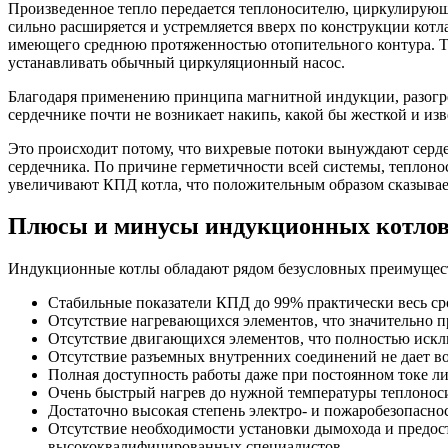
Произведенное тепло передается теплоносителю, циркулирующе
сильно расширяется и устремляется вверх по конструкции котла
имеющего среднюю протяженностью отопительного контура. Та
устанавливать обычный циркуляционный насос.
Благодаря применению принципа магнитной индукции, разогрев 
сердечнике почти не возникает накипь, какой бы жесткой и изв
Это происходит потому, что вихревые потоки вынуждают серде
сердечника. По причине герметичности всей системы, теплоно
увеличивают КПД котла, что положительным образом сказывает
Плюсы и минусы индукционных котло
Индукционные котлы обладают рядом безусловных преимущес
Стабильные показатели КПД до 99% практически весь ср
Отсутствие нагревающихся элементов, что значительно п
Отсутствие двигающихся элементов, что полностью иск
Отсутствие разъемных внутренних соединений не дает в
Полная доступность работы даже при постоянном токе ли
Очень быстрый нагрев до нужной температуры теплоносит
Достаточно высокая степень электро- и пожаробезопаснос
Отсутствие необходимости установки дымохода и предос
высококвалифицированных специалистов.