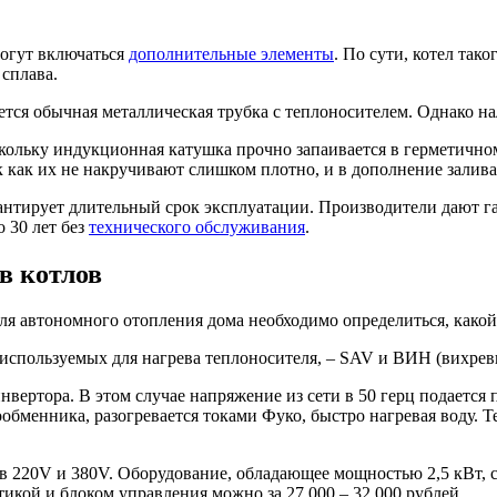
могут включаться
дополнительные элементы
. По сути, котел так
сплава.
ется обычная металлическая трубка с теплоносителем. Однако н
кольку индукционная катушка прочно запаивается в герметичном
к как их не накручивают слишком плотно, и в дополнение зали
антирует длительный срок эксплуатации. Производители дают га
 30 лет без
технического обслуживания
.
в котлов
я автономного отопления дома необходимо определиться, какой 
, используемых для нагрева теплоносителя, – SAV и ВИН (вихре
вертора. В этом случае напряжение из сети в 50 герц подается 
обменника, разогревается токами Фуко, быстро нагревая воду.
 220V и 380V. Оборудование, обладающее мощностью 2,5 кВт, с
икой и блоком управления можно за 27 000 – 32 000 рублей.