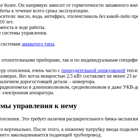
же более. Он напрямую зависит от герметичности запаянного в
оты в течение всего срока эксплуатации.
ители: масло, вода, антифриз, этиленгликоль без какой-либо п
10 лет.
ность в ходе работы.
 системы управления.
 системам
закрытого типа
.
ми отопительными приборами, так и по индивидуальным специфи
ру отопления, очень часто с
принудительной циркуляцией
тепло
змерах. Вес котла мощностью 2,5 кВт составляет не менее 23 кг
 наличием дорогостоящей детали – инвертора.
а радиопомехи в длинноволновом, средневолновом и даже УКВ-д
 электронная аппаратура.
емы управления к нему
опления. Это требует наличия расширительного бачка-экспанзо
о вертикально. После этого, к нижнему патрубку ввода подключ
а него закольцовывается подающий трубопровод.