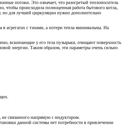
онные потоки. Это означает, что разогретый теплоноситель
чно, чтобы происходила полноценная работа бытового котла,
у, но для лучшей циркуляции нужно дополнительно
 в агрегатах с тэнами, а потери тепла минимальны. На
енно, вскипающие у его тела пузырьки, очищают поверхность
ловой энергии. Таким образом, эти параметры очень сильно
щих.
а, не связанного напрямую с индуктором.
становки данной системы нет потребности в привлечении