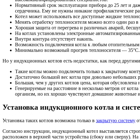
Нормативный срок эксплуатации прибора до 25 лет и да
сердечника. Ему не нужны никакие профилактические раб
Котел может использовать все доступные жидкие теплонос
Менять отработку теплоносителя можно всего один раз в 
Хорошая защита от перегрева и различных аварий, бесшум
На котлах установлены электронные автоматизированные
Внутри контура отсутствует накипь.
Возможность подключения котла к любым отопительным
Минимально возможный прогрев теплоносителя — 35°С.
Но у индукционных котлов есть недостатки, как перед други
Такие котлы можно подключить только к закрытому конту
Достаточно большой вес котла при довольно небольших ра
Большая, чем у других котлов цена, которая обусловлена
Генерируемые на расстояние в несколько метров от котл
организм, но их хорошо чувствуют домашние животные и
Установка индукционного котла и сист
Установка таких котлов возможна только в
закрытую систему
от
Согласно инструкции, индукционный котел выставляется строг
расположен в верхней части устройства (сбоку или сверху). Н