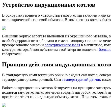
Устройство индукционных котлов
В основу внутреннего устройства такого котла включен инду
цилиндрической системой обмотки. В компактных котлах бытов
Внешний корпус агрегата выполнен из окрашенного металла, за
особой ферромагнитной стали и имеет толщину стенок не мене
преобразование энергии
электрического поля
в магнитное, кот
контура, который под действием этой энергии выделяет
большо
габаритами.
Принцип действия индукционных котл
В стандартную комплектацию обычно входит сам котел, сове
терморегулятор электронный. Сам
температурный датчик
наход
Работа индукционных котлов базируется на принципе электрома
подается внутрь котла котел через водный патрубок, который п
протекает через тороидальную обмотку котла. При этом стально