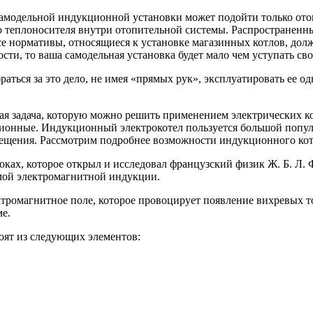
 самодельной индукционной установки может подойти только отоп
 теплоносителя внутри отопительной системы. Распространенны
е нормативы, относящиеся к установке магазинных котлов, долж
сти, то ваша самодельная установка будет мало чем уступать св
раться за это дело, не имея «прямых рук», эксплуатировать ее о
ая задача, которую можно решить применением электрических ко
ционные. Индукционный электрокотел пользуется большой попул
щения. Рассмотрим подробнее возможности индукционного котел
токах, которое открыл и исследовал французский физик Ж. Б. Л
мой электромагнитной индукции.
ктромагнитное поле, которое провоцирует появление вихревых т
ме.
оят из следующих элементов: