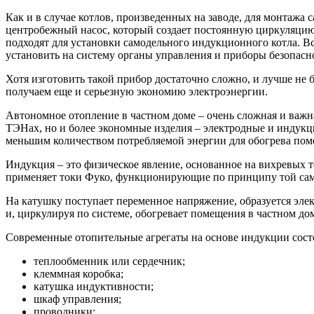
Как и в случае котлов, произведенных на заводе, для монтажа
центробежный насос, который создает постоянную циркуляцию
подходят для установки самодельного индукционного котла. Вс
установить на систему органы управления и приборы безопасно
Хотя изготовить такой прибор достаточно сложно, и лучше не б
получаем еще и серьезную экономию электроэнергии.
Автономное отопление в частном доме – очень сложная и важн
ТЭНах, но и более экономные изделия – электродные и индук
меньшим количеством потребляемой энергии для обогрева поме
Индукция – это физическое явление, основанное на вихревых 
применяет токи Фуко, функционирующие по принципу той са
На катушку поступает переменное напряжение, образуется эле
и, циркулируя по системе, обогревает помещения в частном до
Современные отопительные агрегаты на основе индукции сост
теплообменник или сердечник;
клеммная коробка;
катушка индуктивности;
шкаф управления;
проводники;