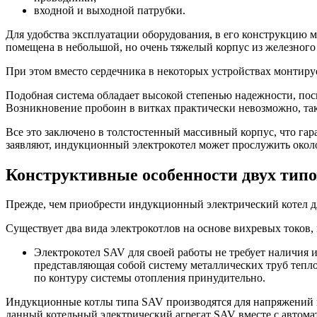
входной и выходной патрубки.
Для удобства эксплуатации оборудования, в его конструкцию 
помещена в небольшой, но очень тяжелый корпус из железного 
При этом вместо сердечника в некоторых устройствах монтиру
Подобная система обладает высокой степенью надежности, пос
Возникновение пробоин в витках практически невозможно, та
Все это заключено в толстостенный массивный корпус, что гар
заявляют, индукционный электрокотел может прослужить около
Конструктивные особенности двух типо
Прежде, чем приобрести индукционный электрический котел дл
Существует два вида электрокотлов на основе вихревых токов
Электрокотел SAV для своей работы не требует наличия ин
представляющая собой систему металлических труб тепло
по контуру системы отопления принудительно.
Индукционные котлы типа SAV производятся для напряжений в
данный котельный электрический агрегат SAV вместе с автомат