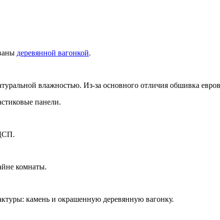
ованы
деревянной вагонкой
.
 натуральной влажностью. Из-за основного отличия обшивка евро
астиковые панели.
ДСП.
айне комнаты.
актуры: камень и окрашенную деревянную вагонку.