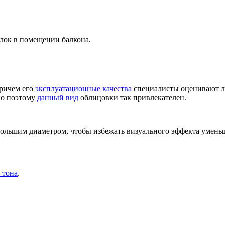
лок в помещении балкона.
ричем его
эксплуатационные качества
специалисты оценивают лу
но поэтому
данный вид
облицовки так привлекателен.
большим диаметром, чтобы избежать визуального эффекта умень
 тона
.