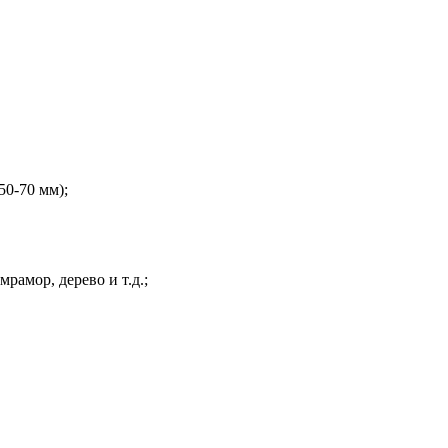
50-70 мм);
амор, дерево и т.д.;