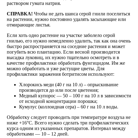
раствором гумата натрия.
СПРАВКА!
Чтобы не дать шанса серой гнили поселиться
на растении, нужно постоянно удалять засыхающие или
отмирающие листья.
Если хоть одно растение на участке заболело серой
гнилью, его нужно немедленно удалить, так как она очень
быстро распространяется на соседние растения и может
погубить всю плантацию. Если весной производится
высадка луковиц, их нужно тщательно осмотреть и в
качестве профилактики обработать фунгицидом. Им же
можно обработать и уже растущие цветы. Для
профилактики заражения ботритисом используют:
Хлорокись меди (40 г на 10 л) – опрыскивание
производится до или после цветения;
Медный купорос — 50 – 100 г на 10 л в зависимости
от исходной концентрации порошка;
Кумулус (коллоидная сера) – 60 г на 10 л воды.
Обработку следует проводить при температуре воздуха не
ниже +16°С. Всего нужно сделать три профилактических
курса одним из указанных препаратов. Интервал между
обработками — 10 – 12 дней.