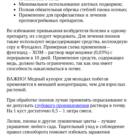
Минимальное использование азотных подкормок;
Полная обязательная обрезка стеблей пиона осенью;
Применение для профилактики и лечения
противогрибковых препаратов.
Во избежание привыкания возбудителя болезни к одному
препарату, их следует чередовать. Для лечения пионов
также используют медьсодержащие средства, коллоидную
серу и Фундазол. Примерная схема применения –
фунгицид – ХОМ – раствор марганцовки (0,03%) с
перерывом в 10 дней. Применение средств, содержащих
медь, должно быть ограниченно, так как она имеет
способность накапливаться в почве.
ВАЖНО! Медный купорос для молодых побегов
применяется в меньшей концентрации, чем для взрослых
растений.
При обработке пионов лучше применять опрыскивание и
не допускать
глубокого проникновения
раствора в почву.
На 1 куст достаточно 0,5 – 1 литра смеси.
Лилии, пионы и другие луковичные цветы – лучшее
украшение любого сада. Тщательный уход и соблюдение
правил севооборота поможет избежать заражения