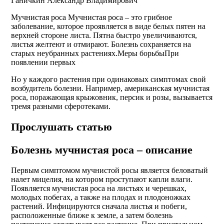
Ганичкин Александр Владимирович
Мучнистая роса Мучнистая роса – это грибное
заболевание, которое проявляется в виде белых пятен на
верхней стороне листа. Пятна быстро увеличиваются,
листья желтеют и отмирают. Болезнь сохраняется на
старых неубранных растениях.Меры борьбыПри
появлении первых
Но у каждого растения при одинаковых симптомах свой
возбудитель болезни. Например, американская мучнистая
роса, поражающая крыжовник, персик и розы, вызывается
тремя разными сферотеками.
Прослушать статью
Болезнь мучнистая роса – описание
Первым симптомом мучнистой росы является беловатый
налет мицелия, на котором проступают капли влаги.
Появляется мучнистая роса на листьях и черешках,
молодых побегах, а также на плодах и плодоножках
растений. Инфицируются сначала листья и побеги,
расположенные ближе к земле, а затем болезнь