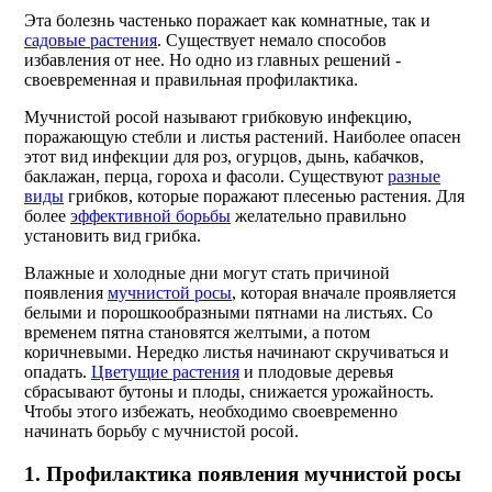
Эта болезнь частенько поражает как комнатные, так и
садовые растения
. Существует немало способов
избавления от нее. Но одно из главных решений -
своевременная и правильная профилактика.
Мучнистой росой называют грибковую инфекцию,
поражающую стебли и листья растений. Наиболее опасен
этот вид инфекции для роз, огурцов, дынь, кабачков,
баклажан, перца, гороха и фасоли. Существуют
разные
виды
грибков, которые поражают плесенью растения. Для
более
эффективной борьбы
желательно правильно
установить вид грибка.
Влажные и холодные дни могут стать причиной
появления
мучнистой росы
, которая вначале проявляется
белыми и порошкообразными пятнами на листьях. Со
временем пятна становятся желтыми, а потом
коричневыми. Нередко листья начинают скручиваться и
опадать.
Цветущие растения
и плодовые деревья
сбрасывают бутоны и плоды, снижается урожайность.
Чтобы этого избежать, необходимо своевременно
начинать борьбу с мучнистой росой.
1. Профилактика появления мучнистой росы