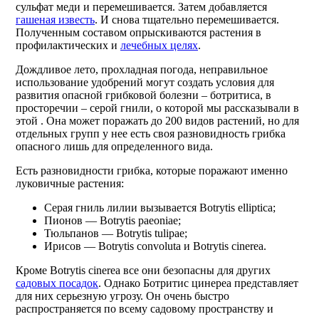
сульфат меди и перемешивается. Затем добавляется
гашеная известь
. И снова тщательно перемешивается.
Полученным составом опрыскиваются растения в
профилактических и
лечебных целях
.
Дождливое лето, прохладная погода, неправильное
использование удобрений могут создать условия для
развития опасной грибковой болезни – ботритиса, в
просторечии – серой гнили, о которой мы рассказывали в
этой . Она может поражать до 200 видов растений, но для
отдельных групп у нее есть своя разновидность грибка
опасного лишь для определенного вида.
Есть разновидности грибка, которые поражают именно
луковичные растения:
Серая гниль лилии вызывается Botrytis elliptica;
Пионов — Botrytis paeoniae;
Тюльпанов — Botrytis tulipae;
Ирисов — Botrytis convoluta и Botrytis cinerea.
Кроме Botrytis cinerea все они безопасны для других
садовых посадок
. Однако Ботритис цинереа представляет
для них серьезную угрозу. Он очень быстро
распространяется по всему садовому пространству и