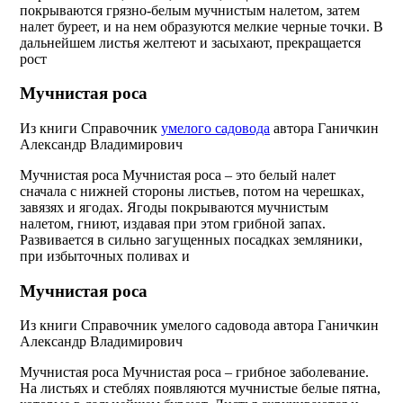
покрываются грязно-белым мучнистым налетом, затем
налет буреет, и на нем образуются мелкие черные точки. В
дальнейшем листья желтеют и засыхают, прекращается
рост
Мучнистая роса
Из книги Справочник
умелого садовода
автора
Ганичкин
Александр Владимирович
Мучнистая роса Мучнистая роса – это белый налет
сначала с нижней стороны листьев, потом на черешках,
завязях и ягодах. Ягоды покрываются мучнистым
налетом, гниют, издавая при этом грибной запах.
Развивается в сильно загущенных посадках земляники,
при избыточных поливах и
Мучнистая роса
Из книги Справочник умелого садовода
автора
Ганичкин
Александр Владимирович
Мучнистая роса Мучнистая роса – грибное заболевание.
На листьях и стеблях появляются мучнистые белые пятна,