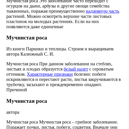
Мучнистая роса Это заболевание часто переходит с
огурцов на дыни, арбузы и другие овощи семейства
тыквенных, поражая преимущественно
надземную часть
растений. Можно осмотреть верхние части листовых
пластинок на молодых растениях. Если на них
появляются даже единичные
Мучнистая роса
Из книги Парники и теплицы. Строим и выращиваем
автора Калюжный С. И.
Мучнистая роса При данном заболевании на стеблях,
листьях и плодах образуется
белый налет
с сероватым
оттенком.
Характерные признаки
болезни: побеги
искривляются и перестают расти, листья закручиваются в
трубочку, засыхают и преждевременно опадают.
Причиной
Мучнистая роса
автора
Мучнистая роса Мучнистая роса – грибное заболевание.
Поражает почки, листья, побеги, соцветия. Вначале они