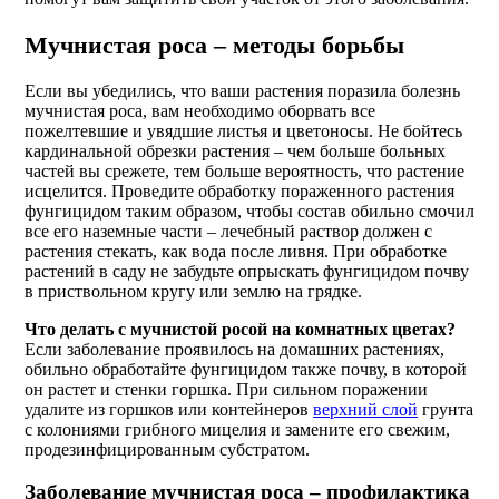
Мучнистая роса – методы борьбы
Если вы убедились, что ваши растения поразила болезнь
мучнистая роса, вам необходимо оборвать все
пожелтевшие и увядшие листья и цветоносы. Не бойтесь
кардинальной обрезки растения – чем больше больных
частей вы срежете, тем больше вероятность, что растение
исцелится. Проведите обработку пораженного растения
фунгицидом таким образом, чтобы состав обильно смочил
все его наземные части – лечебный раствор должен с
растения стекать, как вода после ливня. При обработке
растений в саду не забудьте опрыскать фунгицидом почву
в приствольном кругу или землю на грядке.
Что делать с мучнистой росой на комнатных цветах?
Если заболевание проявилось на домашних растениях,
обильно обработайте фунгицидом также почву, в которой
он растет и стенки горшка. При сильном поражении
удалите из горшков или контейнеров
верхний слой
грунта
с колониями грибного мицелия и замените его свежим,
продезинфицированным субстратом.
Заболевание мучнистая роса – профилактика