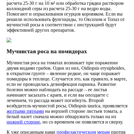
расчета 25-30 г на 10 м² или обработка грядки раствором
коллоидной серы из расчета 25-30 г на ведро воды.
Помогают и опрыскивания огурцов коровяком. Если вы
решили использовать фунгициды, то Оксихом и Топаз от
мучнистой росы в соответствии с инструкцией будут
эффективней других препаратов.
Мучнистая роса на помидорах
Мучнистая роса на томатах возникает при поражении
двумя видами грибов. Один из них, Oidiopsis erysiphoides,
в открытом грунте – явление редкое, он чаще поражает
помидоры в теплице. Случается это, как правило, в марте,
если не проводилась дезинфекция парника. Развитие
болезни можно наблюдать на рассаде – ее листья
начинают засыхать с краев, и если вы опоздаете с
лечением, то рассада может погибнуть. Второй
возбудитель мучнистой росы, Oidiopsis taurica, проявляется
желтыми пятнами
на верхней стороне листьев томата, а
белый налет сначала можно обнаружить только на их
нижней стороне
, но со временем он появляется и сверху.
К уже описанным нами
профилактическим мерам
против