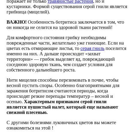
поражает не только
травянистые растения
, но и
кустарники. Формой существования серой гнили является
грибница (мицелий).
ВАЖНО!
Особенность ботритиса заключается в том, что
он никогда не селится на здоровой ткани растений!
Для комфортного состояния грибку необходимы
поврежденные части, желательно уже гниющие. Если на
цветах есть отмирающие листья, то
серая гниль
поселится
именно на них. А дальше происходит «захват
территории» — грибок выделяет яд, повреждающий
соседнюю здоровую ткань, чем создает условия для
собственного дальнейшего роста.
Нити мицелия способны перезимовать в почве, чтобы
весной пустить споры. Особенно благоприятными для
заражения ботритисом считаются периоды, когда
происходят резкие перепады температур – весной и
осенью.
Характерным признаком серой гнили
является пушистый налет, который еще называют
снежной плесенью.
С другими болезнями луковичных цветов вы можете
ознакомиться на этой !