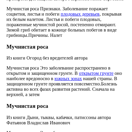
Мучнистая роса Признаки. Заболевание поражает
соцветия, листья и побеги
плодовых деревьев
, покрывая
их белым налетом. Листья и побеги плодовых,
пораженные мучнистой росой, постепенно отмирают.
Зимой гриб обитает в кожице больных побегов в виде
грибницы.Причины. Налет
Мучнистая роса
Из книги Огород без вредителей
автора
Мучнистая роса Это заболевание распространено в
открытом и защищенном грунте. В
открытом грунте
оно
наиболее вредоносно в
южных зонах
нашей страны. В
защищенном грунте проявляется повсеместно.Болезнь
активна во всех фазах развития растений. Сначала на
верхней, а затем
Мучнистая роса
Из книги Дыни, тыквы, кабачки, патиссоны
автора
Фатьянов Владислав Иванович