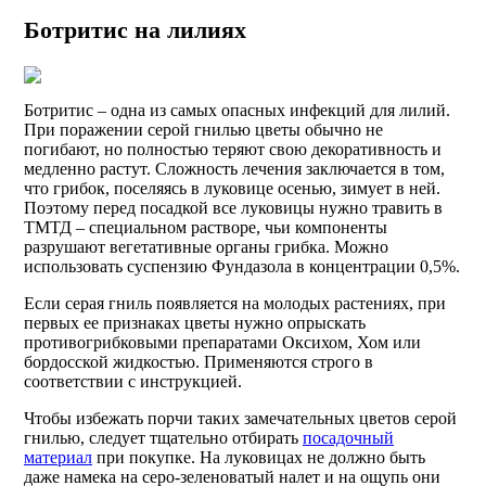
Ботритис на лилиях
Ботритис – одна из самых опасных инфекций для лилий.
При поражении серой гнилью цветы обычно не
погибают, но полностью теряют свою декоративность и
медленно растут. Сложность лечения заключается в том,
что грибок, поселяясь в луковице осенью, зимует в ней.
Поэтому перед посадкой все луковицы нужно травить в
ТМТД – специальном растворе, чьи компоненты
разрушают вегетативные органы грибка. Можно
использовать суспензию Фундазола в концентрации 0,5%.
Если серая гниль появляется на молодых растениях, при
первых ее признаках цветы нужно опрыскать
противогрибковыми препаратами Оксихом, Хом или
бордосской жидкостью. Применяются строго в
соответствии с инструкцией.
Чтобы избежать порчи таких замечательных цветов серой
гнилью, следует тщательно отбирать
посадочный
материал
при покупке. На луковицах не должно быть
даже намека на серо-зеленоватый налет и на ощупь они