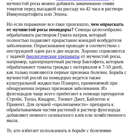
мучнистой росы можно добавить замачивание семян
томатов перед высадкой на рассаду на 42 часа в растворе
Иммуноцитофита или Эпина.
Но если поражение все-таки произошло,
чем опрыскать
от мучнистой росы помидоры?
Сеянцы целесообразно
обрабатывать раствором Гумата натрия, который
полностью подавляет прорастание конидий возбудителя
заболевания. Опрыскивания проводят в соответствии с
инструкцией один раз в две недели. Хорошо справляются
с задачей
биологические препараты
от мучнистой росы,
например, однопроцентный раствор Бактофита, которым
обрабатывают томаты трижды с интервалом в 7-10 дней,
как только появляются первые признаки болезни. Борьба с
мучнистой росой на помидорах ведется также
культуральной жидкостью Планриз, применяемой при
обнаружении первых признаков заболевания. Из
фунгицидов чаще всего прибегают к помощи препаратов
Строби, Топаз, Квадрис, Тиовит Джет, Байлетон и
Привент. Для лучшей «прилипаемости» препарата к
обрабатываемым частям растений в раствор фунгицида
добавляют немного силикатного клея или хозяйственного
мыла.
Те, кто избегает использовать в борьбе с болезнями