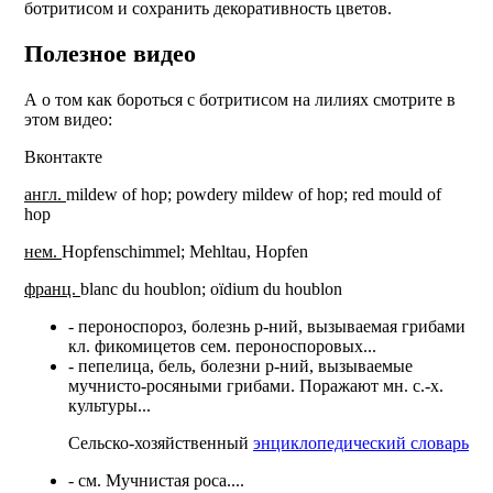
ботритисом и сохранить декоративность цветов.
Полезное видео
А о том как бороться с ботритисом на лилиях смотрите в
этом видео:
Вконтакте
англ.
mildew of hop; powdery mildew of hop; red mould of
hop
нем.
Hopfenschimmel; Mehltau, Hopfen
франц.
blanc du houblon; oïdium du houblon
- пероноспороз, болезнь р-ний, вызываемая грибами
кл. фикомицетов сем. пероноспоровых...
- пепелица, бель, болезни р-ний, вызываемые
мучнисто-росяными грибами. Поражают мн. с.-х.
культуры...
Сельско-хозяйственный
энциклопедический словарь
- см. Мучнистая роса....