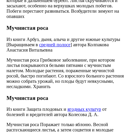
которые в дальнейшем буреют. Листья скручиваются и
засыхают, особенно на верхушках молодых побегов.
Побеги перестают развиваться. Возбудители зимуют на
опавших
Мучнистая роса
Из книги Арбуз, дыня, алыча и другие южные культуры
[Выращиваем в
средней полосе
]
автора
Колпакова
Анастасия Витальевна
Мучнистая роса Грибковое заболевание, при котором
листья покрываются белыми пятнами с мучнистым
налетом. Молодые растения, пораженные мучнистой
росой, быстро погибают. Со взрослого больного растения
можно собрать урожай, но плоды будут невкусными,
несладкими. Хранить
Мучнистая роса
Из книги Защита плодовых и
ягодных культур
от
болезней и вредителей
автора Колесова Д. А.
Мучнистая роса Поражает только яблоню. Весной
распускающиеся листья, а затем соцветия и молодые