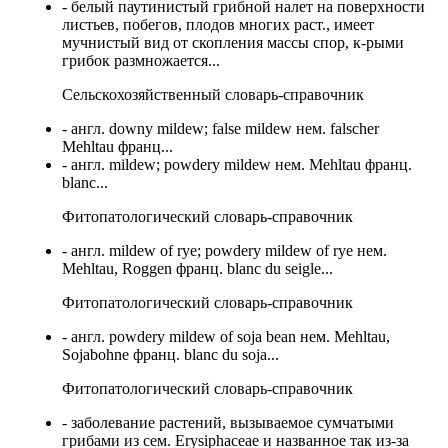
- белый паутинистый грибной налет на поверхности
листьев, побегов, плодов многих раст., имеет
мучнистый вид от скопления массы спор, к-рыми
грибок размножается...
Сельскохозяйственный словарь-справочник
- англ. downy mildew; false mildew нем. falscher
Mehltau франц...
- англ. mildew; powdery mildew нем. Mehltau франц.
blanc...
Фитопатологический словарь-справочник
- англ. mildew of rye; powdery mildew of rye нем.
Mehltau, Roggen франц. blanc du seigle...
Фитопатологический словарь-справочник
- англ. powdery mildew of soja bean нем. Mehltau,
Sojabohne франц. blanc du soja...
Фитопатологический словарь-справочник
- заболевание растений, вызываемое сумчатыми
грибами из сем. Erysiphaceae и названное так из-за