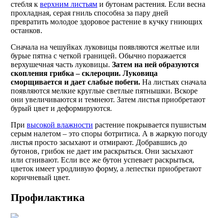
стебля к
верхним листьям
и бутонам растения. Если весна
прохладная, серая гниль способна за пару дней
превратить молодое здоровое растение в кучку гниющих
останков.
Сначала на чешуйках луковицы появляются желтые или
бурые пятна с четкой границей. Обычно поражается
верхушечная часть луковицы.
Затем на ней образуются
скопления грибка – склероции. Луковица
сморщивается и дает слабые побеги.
На листьях сначала
появляются мелкие круглые светлые пятнышки. Вскоре
они увеличиваются и темнеют. Затем листья приобретают
бурый цвет и деформируются.
При
высокой влажности
растение покрывается пушистым
серым налетом – это споры ботритиса. А в жаркую погоду
листья просто засыхают и отмирают. Добравшись до
бутонов, грибок не дает им раскрыться. Они засыхают
или сгнивают. Если все же бутон успевает раскрыться,
цветок имеет уродливую форму, а лепестки приобретают
коричневый цвет.
Профилактика