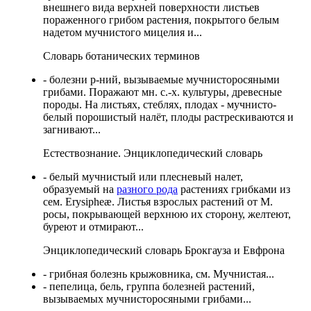
внешнего вида верхней поверхности листьев
пораженного грибом растения, покрытого белым
надетом мучнистого мицелия и...
Словарь ботанических терминов
- болезни р-ний, вызываемые мучнисторосяными
грибами. Поражают мн. с.-х. культуры, древесные
породы. На листьях, стеблях, плодах - мучнисто-
белый порошистый налёт, плоды растрескиваются и
загнивают...
Естествознание. Энциклопедический словарь
- белый мучнистый или плесневый налет,
образуемый на
разного рода
растениях грибками из
сем. Erysipheæ. Листья взрослых растений от М.
росы, покрывающей верхнюю их сторону, желтеют,
буреют и отмирают...
Энциклопедический словарь Брокгауза и Евфрона
- грибная болезнь крыжовника, см. Мучнистая...
- пепелица, бель, группа болезней растений,
вызываемых мучнисторосяными грибами...