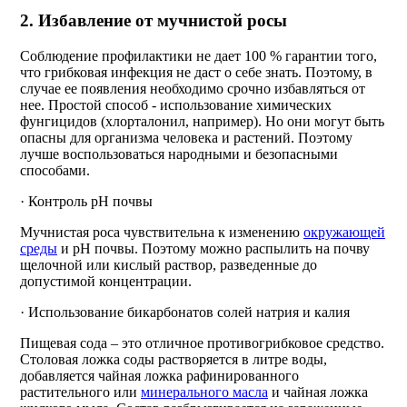
2. Избавление от мучнистой росы
Соблюдение профилактики не дает 100 % гарантии того,
что грибковая инфекция не даст о себе знать. Поэтому, в
случае ее появления необходимо срочно избавляться от
нее. Простой способ - использование химических
фунгицидов (хлорталонил, например). Но они могут быть
опасны для организма человека и растений. Поэтому
лучше воспользоваться народными и безопасными
способами.
· Контроль рН почвы
Мучнистая роса чувствительна к изменению
окружающей
среды
и рН почвы. Поэтому можно распылить на почву
щелочной или кислый раствор, разведенные до
допустимой концентрации.
· Использование бикарбонатов солей натрия и калия
Пищевая сода – это отличное противогрибковое средство.
Столовая ложка соды растворяется в литре воды,
добавляется чайная ложка рафинированного
растительного или
минерального масла
и чайная ложка