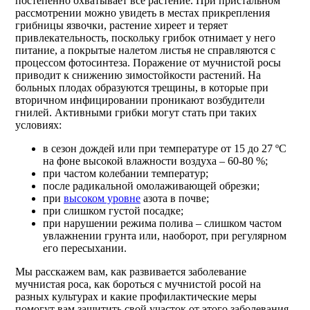
постепенно охватывает все растение. При пристальном
рассмотрении можно увидеть в местах прикрепления
грибницы язвочки, растение хиреет и теряет
привлекательность, поскольку грибок отнимает у него
питание, а покрытые налетом листья не справляются с
процессом фотосинтеза. Поражение от мучнистой росы
приводит к снижению зимостойкости растений. На
больных плодах образуются трещины, в которые при
вторичном инфицировании проникают возбудители
гнилей. Активными грибки могут стать при таких
условиях:
в сезон дождей или при температуре от 15 до 27 ºC
на фоне высокой влажности воздуха – 60-80 %;
при частом колебании температур;
после радикальной омолаживающей обрезки;
при
высоком уровне
азота в почве;
при слишком густой посадке;
при нарушении режима полива – слишком частом
увлажнении грунта или, наоборот, при регулярном
его пересыхании.
Мы расскажем вам, как развивается заболевание
мучнистая роса, как бороться с мучнистой росой на
разных культурах и какие профилактические меры
помогут вам защитить свой участок от этого заболевания.