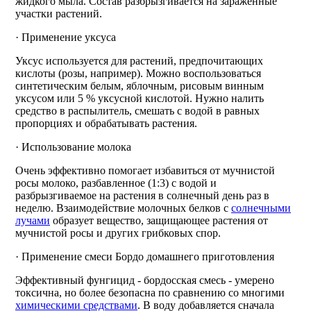
жидкого мыла. Состав разбрызгивается на зараженные
участки растений.
· Применение уксуса
Уксус используется для растений, предпочитающих
кислоты (розы, например). Можно воспользоваться
синтетическим белым, яблочным, рисовым винным
уксусом или 5 % уксусной кислотой. Нужно налить
средство в распылитель, смешать с водой в равных
пропорциях и обрабатывать растения.
· Использование молока
Очень эффективно помогает избавиться от мучнистой
росы молоко, разбавленное (1:3) с водой и
разбрызгиваемое на растения в солнечный день раз в
неделю. Взаимодействие молочных белков с
солнечными
лучами
образует вещество, защищающее растения от
мучнистой росы и других грибковых спор.
· Применение смеси Бордо домашнего приготовления
Эффективный фунгицид - бордосская смесь - умерено
токсична, но более безопасна по сравнению со многими
химическими средствами
. В воду добавляется сначала