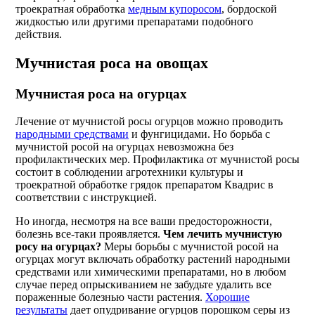
троекратная обработка
медным купоросом
, бордоской
жидкостью или другими препаратами подобного
действия.
Мучнистая роса на овощах
Мучнистая роса на огурцах
Лечение от мучнистой росы огурцов можно проводить
народными средствами
и фунгицидами. Но борьба с
мучнистой росой на огурцах невозможна без
профилактических мер. Профилактика от мучнистой росы
состоит в соблюдении агротехники культуры и
троекратной обработке грядок препаратом Квадрис в
соответствии с инструкцией.
Но иногда, несмотря на все ваши предосторожности,
болезнь все-таки проявляется.
Чем лечить мучнистую
росу на огурцах?
Меры борьбы с мучнистой росой на
огурцах могут включать обработку растений народными
средствами или химическими препаратами, но в любом
случае перед опрыскиванием не забудьте удалить все
пораженные болезнью части растения.
Хорошие
результаты
дает опудривание огурцов порошком серы из