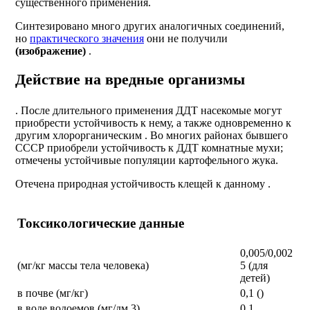
существенного применения.
Синтезировано много других аналогичных соединений,
но
практического значения
они не получили
(изображение)
.
Действие на вредные организмы
. После длительного применения ДДТ насекомые могут
приобрести устойчивость к нему, а также одновременно к
другим хлорорганическим . Во многих районах бывшего
СССР приобрели устойчивость к ДДТ комнатные мухи;
отмечены устойчивые популяции картофельного жука.
Отечена природная устойчивость клещей к данному .
Токсикологические данные
0,005/0,002
(мг/кг массы тела человека)
5 (для
детей)
в почве (мг/кг)
0,1 ()
в воде водоемов (мг/дм 3)
0,1