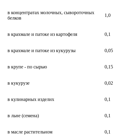
в концентратах молочных, сывороточных
1,0
белков
в крахмале и патоке из картофеля
0,1
в крахмале и патоке из кукурузы
0,05
в крупе - по сырью
0,15
в кукурузе
0,02
в кулинарных изделих
0,1
в льне (семена)
0,1
в масле растительном
0,1