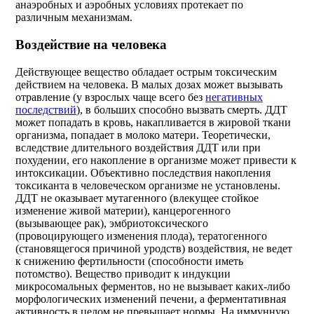
анаэробных и аэробных условиях протекает по
различным механизмам.
Воздействие на человека
Действующее вещество обладает острым токсическим
действием на человека. В малых дозах может вызывать
отравление (у взрослых чаще всего без
негативных
последствий
), в больших способно вызвать смерть. ДДТ
может попадать в кровь, накапливается в жировой ткани
организма, попадает в молоко матери. Теоретически,
вследствие длительного воздействия ДДТ или при
похудении, его накопление в организме может привести к
интоксикации. Объективно последствия накопления
токсиканта в человеческом организме не установлены.
ДДТ не оказывает мутагенного (влекущее стойкое
изменение живой материи), канцерогенного
(вызывающее рак), эмбриотоксического
(провоцирующего изменения плода), тератогенного
(становящегося причиной уродств) воздействия, не ведет
к снижению фертильности (способности иметь
потомство). Вещество приводит к индукции
микросомальных ферментов, но не вызывает каких-либо
морфологических изменений печени, а ферментативная
активность в целом не превышает нормы. На иммунную