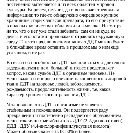
постепенно вытесняется и из всех областей мировой
культуры. Впрочем, нет-нет, да и всплывает тревожная
информация: то где-то обнаружено очередное крупное
хранилище старых запасов препарата, то его присутствие
в опасных количествах обнаружили в молоке. Несмотря
на то, что о нет уже стали забывать, сам он никуда не
делся, и его остатки продолжают отравлять окружающую
среду. Так что вряд ли воспоминания о ДДТ можно будет
в ближайшее время оставить в прошлом: мы о нем еще
услышим, и не раз.
В связи со способностью ДДТ накапливаться и длительно
задерживаться в нем, большой интерес представляет
вопрос, какова судьба ДДТ в организме человека. Не
менее важен и вопрос о влиянии накопленного в жировой
ткани ДДТ на здоровье людей, заболеваемость,
рождаемость, продолжительность жизни, т.е. каков
характер хронического отравления ДДТ.
Установлено, что ДДТ в организме не является
стабильным и покоящимся. Он подвергается ряду
превращений и постепенно распадается с образованием
менее токсичных метаболитов - ДДЕ (2,2-дихлорэтилен),
ДДД , ДДУ (4,4-дихлор-дифенилуксусная кислота).
Может образовываться ДДЕ 50% и более.