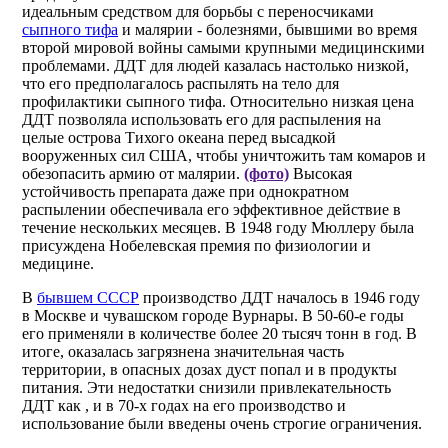
идеальным средством для борьбы с переносчиками
сыпного тифа
и малярии - болезнями, бывшими во время
второй мировой войны самыми крупными медицинскими
проблемами. ДДТ для людей казалась настолько низкой,
что его предполагалось распылять на тело для
профилактики сыпного тифа. Относительно низкая цена
ДДТ позволяла использовать его для распыления на
целые острова Тихого океана перед высадкой
вооруженных сил США, чтобы уничтожить там комаров и
обезопасить армию от малярии.
(фото)
Высокая
устойчивость препарата даже при однократном
распылении обеспечивала его эффективное действие в
течение нескольких месяцев. В 1948 году Мюллеру была
присуждена Нобелевская премия по физиологии и
медицине.
В
бывшем СССР
производство ДДТ началось в 1946 году
в Москве и чувашском городе Вурнары. В 50-60-е годы
его применяли в количестве более 20 тысяч тонн в год. В
итоге, оказалась загрязнена значительная часть
территории, в опасных дозах дуст попал и в продукты
питания. Эти недостатки снизили привлекательность
ДДТ как , и в 70-х годах на его производство и
использование были введены очень строгие ограничения.