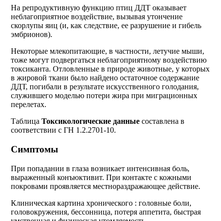
На репродуктивную функцию птиц ДДТ оказывает
неблагоприятное воздействие, вызывая утончение
скорлупы яиц (и, как следствие, ее разрушение и гибель
эмбрионов).
Некоторые млекопитающие, в частности, летучие мыши,
тоже могут подвергаться неблагоприятному воздействию
токсиканта. Отловленные в природе животные, у которых
в жировой ткани было найдено остаточное содержание
ДДТ, погибали в результате искусственного голодания,
служившего моделью потери жира при миграционных
перелетах.
Таблица
Токсикологические данные
составлена в
соответствии с ГН 1.2.2701-10.
Симптомы
При попадании в глаза возникает интенсивная боль,
выраженный конъюктивит. При контакте с кожными
покровами проявляется местнораздражающее действие.
Клиническая картина хронического : головные боли,
головокружения, бессонница, потеря аппетита, быстрая
умственная и физическая утомляемость,