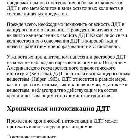
продолжительного поступления небольших количеств
ДДТ и его метаболитов в виде остаточных количеств в
составе пищевых продуктов.
Прежде всего, необходимо исключить опасность ДДТ в
канцерогенном отношении. Проведенное изучение не
выявило канцерогенных свойств ДДТ. Какой-либо связи
количественного содержания ДДТ в жировой ткани
людей с развитием новообразований не установлено.
У животных при длительном нанесении растворов ДДТ
на кожу не наблюдали образования опухоли. По данным
Американского государственного онкологического
института (Бетессда), ДДТ не относится к канцерогенным
веществам (Hulper, 1963). ДДТ относится в равной мере,
как к паренхиматозным, так и к нервным ядам, а также к
веществам, неблагоприятно действующим на состав
крови и вызывающим гипохромию эритроцитов.
Хроническая интоксикация ДДТ
Проявление хронической интоксикации ДДТ может
протекать в виде следующих синдромов:
1) астеновегетативного