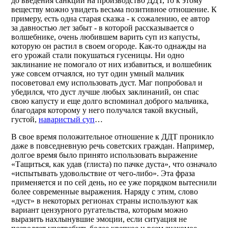
до введения санкций на производство ДДТ, то к этому
веществу можно увидеть весьма позитивное отношение. К
примеру, есть одна старая сказка - к сожалению, ее автор
за давностью лет забыт - в которой рассказывается о
волшебнике, очень любившем варить суп из капусты,
которую он растил в своем огороде. Как-то однажды на
его урожай стали покушаться гусеницы. Ни одно
заклинание не помогало от них избавиться, и волшебник
уже совсем отчаялся, но тут один умный мальчик
посоветовал ему использовать дуст. Маг попробовал и
убедился, что дуст лучше любых заклинаний, он спас
свою капусту и еще долго вспоминал доброго мальчика,
благодаря которому у него получался такой вкусный,
густой,
наваристый суп
…
В свое время положительное отношение к ДДТ проникло
даже в повседневную речь советских граждан. Например,
долгое время было принято использовать выражение
«Тащиться, как удав (глиста) по пачке дуста», что означало
«испытывать удовольствие от чего-либо». Эта фраза
применяется и по сей день, но ее уже порядком вытеснили
более современные выражения. Наряду с этим, слово
«дуст» в некоторых регионах страны используют как
вариант цензурного ругательства, которым можно
выразить нахлынувшие эмоции, если ситуация не