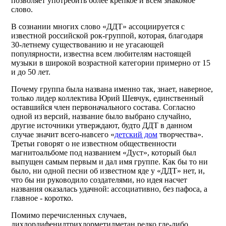
позволяет употребить более крепкое и всем знакомое
слово.
В сознании многих слово «ДДТ» ассоциируется с
известной российской рок-группой, которая, благодаря
30-летнему существованию и не угасающей
популярности, известна всем любителям настоящей
музыки в широкой возрастной категории примерно от 15
и до 50 лет.
Почему группа была названа именно так, знает, наверное,
только лидер коллектива Юрий Шевчук, единственный
оставшийся член первоначального состава. Согласно
одной из версий, название было выбрано случайно,
другие источники утверждают, будто ДДТ в данном
случае значит всего-навсего «
детский дом
творчества».
Третьи говорят о не известном общественности
магнитоальбоме под названием «Дуст», который был
выпущен самым первым и дал имя группе. Как бы то ни
было, ни одной песни об известном яде у «ДДТ» нет, и,
что бы ни руководило создателями, но идея насчет
названия оказалась удачной: ассоциативно, без пафоса, а
главное - коротко.
Помимо перечисленных случаев,
дихлордифенилтрихлорметилметан редко где-либо