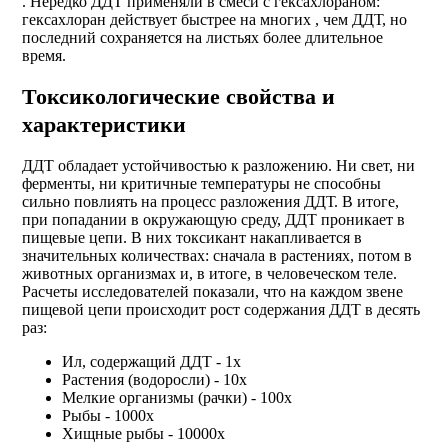
. Нередко ДДТ применяли в смеси с гексахлораном:
гексахлоран действует быстрее на многих , чем ДДТ, но
последний сохраняется на листьях более длительное
время.
Токсикологические свойства и
характеристики
ДДТ обладает устойчивостью к разложению. Ни свет, ни
ферменты, ни критичные температуры не способны
сильно повлиять на процесс разложения ДДТ. В итоге,
при попадании в окружающую среду, ДДТ проникает в
пищевые цепи. В них токсикант накапливается в
значительных количествах: сначала в растениях, потом в
животных организмах и, в итоге, в человеческом теле.
Расчеты исследователей показали, что на каждом звене
пищевой цепи происходит рост содержания ДДТ в десять
раз:
Ил, содержащий ДДТ - 1х
Растения (водоросли) - 10х
Мелкие организмы (рачки) - 100х
Рыбы - 1000х
Хищные рыбы - 10000х