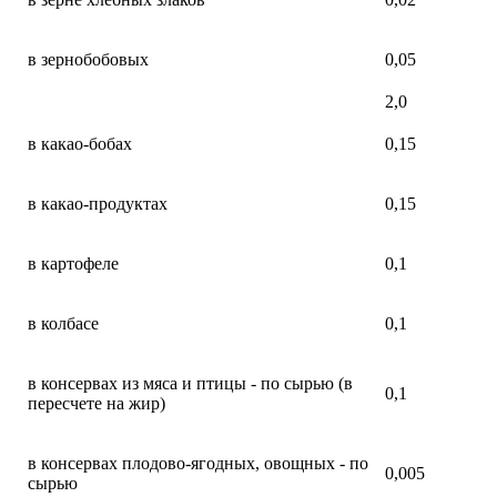
в зернобобовых
0,05
2,0
в какао-бобах
0,15
в какао-продуктах
0,15
в картофеле
0,1
в колбасе
0,1
в консервах из мяса и птицы - по сырью (в
0,1
пересчете на жир)
в консервах плодово-ягодных, овощных - по
0,005
сырью