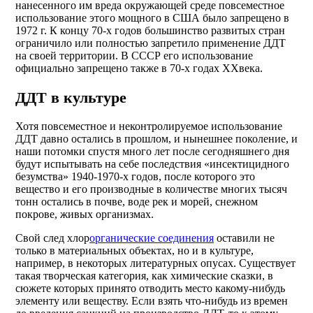
нанесенного им вреда окружающей среде повсеместное
использование этого мощного в США было запрещено в
1972 г. К концу 70-х годов большинство развитых стран
ограничило или полностью запретило применение ДДТ
на своей территории. В СССР его использование
официально запрещено также в 70-х годах XXвека.
ДДТ в культуре
Хотя повсеместное и неконтролируемое использование
ДДТ давно остались в прошлом, и нынешнее поколение, и
наши потомки спустя много лет после сегодняшнего дня
будут испытывать на себе последствия «инсектицидного
безумства» 1940-1970-х годов, после которого это
вещество и его производные в количестве многих тысяч
тонн остались в почве, воде рек и морей, снежном
покрове, живых организмах.
Свой след хлор
органические соединения
оставили не
только в материальных объектах, но и в культуре,
например, в некоторых литературных опусах. Существует
такая творческая категория, как химические сказки, в
сюжете которых принято отводить место какому-нибудь
элементу или веществу. Если взять что-нибудь из времен