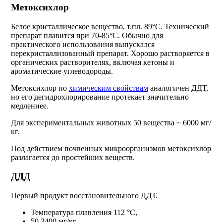
Метоксихлор
Белое кристаллическое вещество, т.пл. 89°С. Технический
препарат плавится при 70-85°С. Обычно для
практического использования выпускался
перекристаллизованный препарат. Хорошо растворяется в
органических растворителях, включая кетоны и
ароматические углеводороды.
Метоксихлор по
химическим свойствам
аналогичен ДДТ,
но его дегидрохлорирование протекает значительно
медленнее.
Для экспериментальных животных 50 вещества ~ 6000 мг/
кг.
Под действием почвенных микроорганизмов метоксихлор
разлагается до простейших веществ.
ДДД
Первый продукт восстановительного ДДТ.
Температура плавления 112 °С,
50 3400 мг/кг.