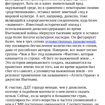
фигурирует. Хоть он и нанес значительный вред
окружающей среде, но в сравнении с некоторыми своими
«родственниками», оставил менее заметный след в
мировой культуре. А вот, например, диоксин, тоже
являющийся хлорорганическим соединением, куда более
«знаменит». Известный исторический эпизод с
использованием диоксинсодержащих во время
Въетнамской войны обернулся тысячами жертв и оставил
куда более богатое культурное наследие. Он фигурирует
более, чем в трех сотнях
художественных произведений
,
ему посвящено бесчисленное количество песен и стихов,
даже от российских авторов. Наверное, все знают песню
группы «Чиж и Ко» под названием «Фантом», которая
начинается со строки: «Я бегу по выжженной земле…»
Это история американского солдата, оказавшегося на
вражеских землях после того, как во время задания был
сбит его самолет, а упомянутая выжженная земля - это
результат применения так называемого «Агента Оранж» в
джунглях Въетнама.
К счастью, ДДТ гораздо меньше, чем у диоксинов,
поэтому в подобном контексте о нем ничего сказать
нельзя. Сейчас, из-за запрета в большинстве стран,
«популярность» этого вещества и частота упоминаний о
нем в СМИ постепенно уменьшается. Соответственно, он