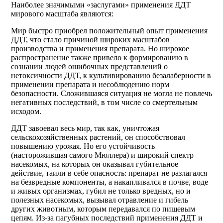
Наиболее значимыми «заслугами» применения ДДТ
мирового масштаба являются:
Мир быстро приобрел положительный опыт применения
ДДТ, что стало причиной широких масштабов
производства и применения препарата. Но широкое
распространение также привело к формированию в
сознании людей ошибочных представлений о
нетоксичности ДДТ, к культивированию безалаберности в
применении препарата и несоблюдению норм
безопасности. Сложившаяся ситуация не могла не повлечь
негативных последствий, в том числе со смертельным
исходом.
ДДТ завоевал весь мир, так как, уничтожая
сельскохозяйственных растений, он способствовал
повышению урожая. Но его устойчивость
(насторожившая самого Мюллера) и широкий спектр
насекомых, на которых он оказывал губительное
действие, таили в себе опасность: препарат не разлагался
на безвредные компоненты, а накапливался в почве, воде
и живых организмах, губил не только вредных, но и
полезных насекомых, вызывал отравление и гибель
других животным, которым передавался по пищевым
цепям. Из-за пагубных последствий применения ДДТ и